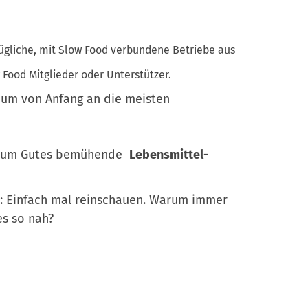
e
z
n
e
ügliche, mit Slow Food verbundene Betriebe aus
r
-
Food Mitglieder oder Unterstützer.
A
ium von Anfang an die meisten
n
m
e
h um Gutes bemühende
Lebensmittel-
l
d
u
n: Einfach mal reinschauen. Warum immer
n
es so nah?
g