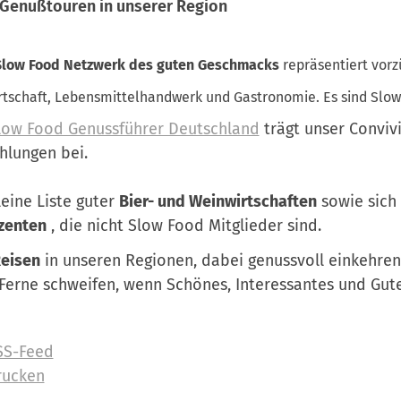
Genußtouren in unserer Region
Slow Food
Netzwerk des guten Geschmacks
repräsentiert vorz
tschaft, Lebensmittelhandwerk und Gastronomie. Es sind Slow 
low Food Genussführer Deutschland
trägt unser Conviv
hlungen bei.
leine Liste guter
Bier- und Weinwirtschaften
sowie sic
zenten
, die nicht Slow Food Mitglieder sind.
eisen
in unseren Regionen, dabei genussvoll einkehre
 Ferne schweifen, wenn Schönes, Interessantes und Gut
SS-Feed
rucken