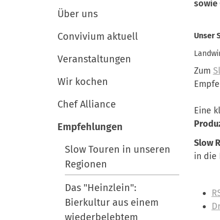
i
e
e
sowie 
r
Über uns
u
g
t
a
Convivium aktuell
Unser 
s
t
Landwir
c
Veranstaltungen
i
h
Zum
S
Wir kochen
l
o
Empfe
a
n
Chef Alliance
n
Eine k
d
Produ
Empfehlungen
Slow R
Slow Touren in unseren
in die
Regionen
Das "Heinzlein":
I
R
Bierkultur aus einem
n
D
wiederbelebtem
h