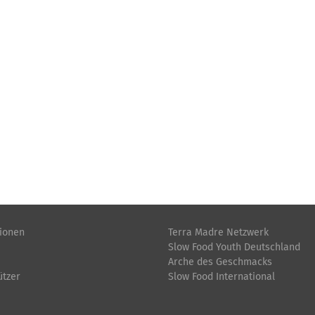
tionen
Terra Madre Netzwerk
Slow Food Youth Deutschland
Arche des Geschmacks
ützer
Slow Food International