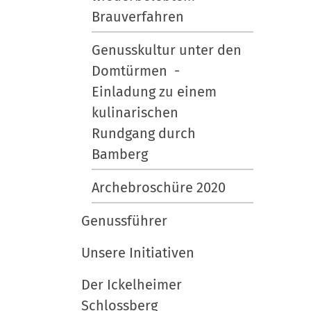
Brauverfahren
a
l
Genusskultur unter den
t
Domtürmen -
s
Einladung zu einem
p
e
kulinarischen
z
Rundgang durch
i
Bamberg
f
i
Archebroschüre 2020
s
Genussführer
c
h
Unsere Initiativen
e
A
Der Ickelheimer
k
Schlossberg