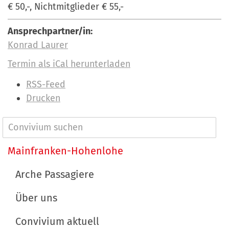
€ 50,-, Nichtmitglieder € 55,-
Ansprechpartner/in:
Konrad Laurer
Termin als iCal herunterladen
I
RSS-Feed
n
Drucken
h
a
N
l
a
Mainfranken-Hohenlohe
t
v
s
Arche Passagiere
p
i
e
Über uns
g
z
a
Convivium aktuell
i