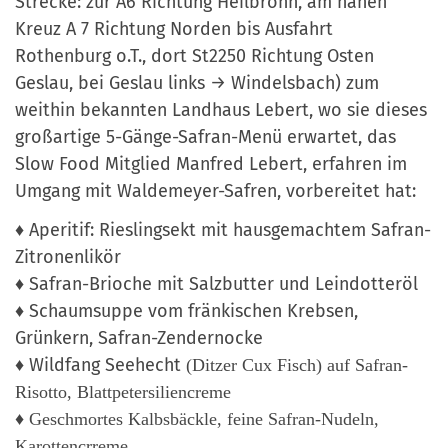
Strecke: zur A6 Richtung Heilbronn, am nahen
Kreuz A 7 Richtung Norden bis Ausfahrt
Rothenburg o.T., dort St2250 Richtung Osten
Geslau, bei Geslau links → Windelsbach) zum
weithin bekannten Landhaus Lebert, wo sie dieses
großartige 5-Gänge-Safran-Menü erwartet, das
Slow Food Mitglied Manfred Lebert, erfahren im
Umgang mit Waldemeyer-Safren, vorbereitet hat:
♦ Aperitif: Rieslingsekt mit hausgemachtem Safran-
Zitronenlikör
♦ Safran-Brioche mit Salzbutter und Leindotteröl
Schaumsuppe vom fränkischen Krebsen,
♦
Grünkern, Safran-Zendernocke
♦ Wildfang Seehecht
(Ditzer Cux Fisch) auf Safran-
Risotto, Blattpetersiliencreme
♦ Geschmortes Kalbsbäckle, feine Safran-Nudeln,
Karottencrreme