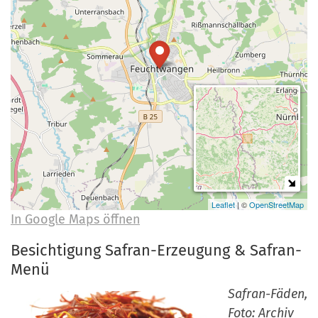
a
r
n
-
d
A
n
m
e
l
d
u
n
Leaflet
| ©
OpenStreetMap
g
In Google Maps öffnen
Besichtigung Safran-Erzeugung & Safran-
Menü
Safran-Fäden,
Foto: Archiv