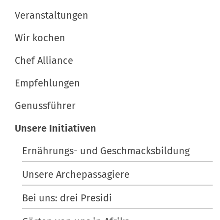
t
f
Veranstaltungen
i
i
s
Wir kochen
o
c
n
h
Chef Alliance
e
Empfehlungen
A
k
Genussführer
t
i
Unsere Initiativen
o
Ernährungs- und Geschmacksbildung
n
e
Unsere Archepassagiere
n
Bei uns: drei Presidi