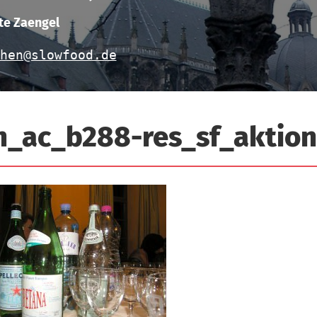
te Zaengel
hen@slowfood.de
n_ac_b288-res_sf_aktion