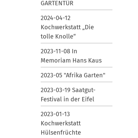
GARTENTÜR
r
h
G
e
2024-04-12
r
A
Kochwerkstatt „Die
ö
k
tolle Knolle“
ß
t
e
i
2023-11-08 In
…
o
Memoriam Hans Kaus
n
e
2023-05 "Afrika Garten"
n
2023-03-19 Saatgut-
Festival in der Eifel
2023-01-13
Kochwerkstatt
Hülsenfrüchte