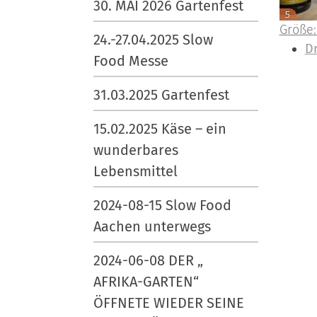
30. MAI 2026 Gartenfest
Z
Größe:
24.-27.04.2025 Slow
e
I
D
Food Messe
i
n
g
h
31.03.2025 Gartenfest
e
a
B
l
15.02.2025 Käse – ein
i
t
wunderbares
l
s
Lebensmittel
d
p
i
e
2024-08-15 Slow Food
n
z
Aachen unterwegs
v
i
o
f
2024-06-08 DER „
l
i
AFRIKA-GARTEN“
l
s
ÖFFNETE WIEDER SEINE
e
c