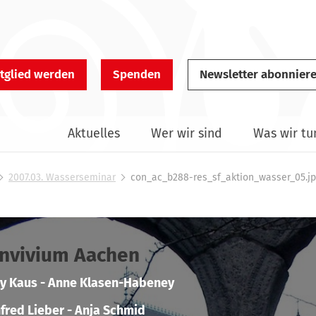
tglied werden
Spenden
Newsletter abonnier
Aktuelles
Wer wir sind
Was wir tu
2007.03. Wasserseminar
con_ac_b288-res_sf_aktion_wasser_05.j
nvivium Aachen
y Kaus - Anne Klasen-Habeney
fred Lieber - Anja Schmid