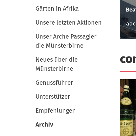
i
e
e
r
Gärten in Afrika
u
g
Bea
t
a
Unsere letzten Aktionen
aac
s
t
c
Unser Arche Passagier
i
h
die Münsterbirne
l
o
co
a
Neues über die
n
n
Münsterbirne
d
Genussführer
Unterstützer
Empfehlungen
Archiv