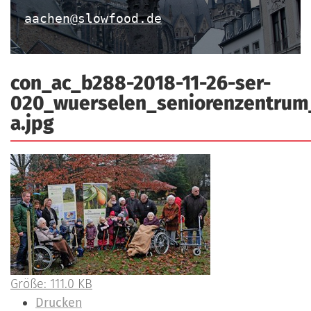
a
r
aachen@slowfood.de
n
-
d
A
n
con_ac_b288-2018-11-26-ser-
m
020_wuerselen_seniorenzentrum
e
a.jpg
l
d
u
n
g
Z
Größe: 111.0 KB
e
I
Drucken