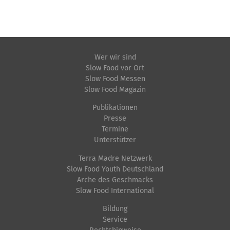
Wer wir sind
Slow Food vor Ort
Slow Food Messen
Slow Food Magazin
Publikationen
Presse
Termine
Unterstützer
Terra Madre Netzwerk
Slow Food Youth Deutschland
Arche des Geschmacks
Slow Food International
Bildung
Service