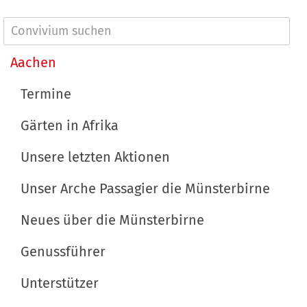
i
n
g
h
N
e
a
a
Aachen
B
l
v
i
t
Termine
l
s
i
d
p
Gärten in Afrika
g
i
e
a
Unsere letzten Aktionen
n
z
t
v
i
Unser Arche Passagier die Münsterbirne
o
f
i
l
i
Neues über die Münsterbirne
o
l
s
n
e
c
Genussführer
r
h
Unterstützer
G
e
r
A