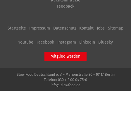
Rechtshinweise
Feedback
Startseite
Impressum
Datenschutz
Kontakt
Jobs
Sitemap
Youtube
Facebook
Instagram
LinkedIn
Bluesky
Mitglied werden
Slow Food Deutschland e. V. - Marienstraße 30 - 10117 Berlin
Telefon:
030 / 2 00 04 75-0
info@slowfood.de