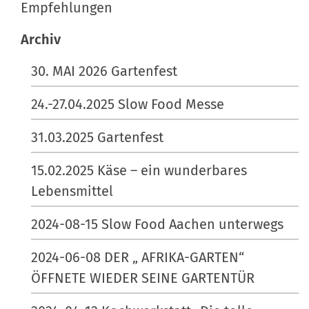
Empfehlungen
ö
k
ß
t
Archiv
e
i
30. MAI 2026 Gartenfest
…
o
n
24.-27.04.2025 Slow Food Messe
e
n
31.03.2025 Gartenfest
15.02.2025 Käse – ein wunderbares
Lebensmittel
2024-08-15 Slow Food Aachen unterwegs
2024-06-08 DER „ AFRIKA-GARTEN“
ÖFFNETE WIEDER SEINE GARTENTÜR