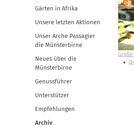
i
e
e
r
Gärten in Afrika
u
g
t
a
Unsere letzten Aktionen
s
t
c
Unser Arche Passagier
i
h
die Münsterbirne
l
o
Z
Größe:
a
Neues über die
n
e
I
D
n
Münsterbirne
i
n
d
g
h
Genussführer
e
a
B
l
Unterstützer
i
t
Empfehlungen
l
s
d
p
Archiv
i
e