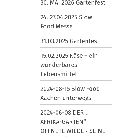
n
z
30. MAI 2026 Gartenfest
v
i
24.-27.04.2025 Slow
o
f
l
i
Food Messe
l
s
31.03.2025 Gartenfest
e
c
r
h
15.02.2025 Käse – ein
G
e
wunderbares
r
A
Lebensmittel
ö
k
ß
t
2024-08-15 Slow Food
e
i
Aachen unterwegs
…
o
n
2024-06-08 DER „
e
AFRIKA-GARTEN“
n
ÖFFNETE WIEDER SEINE