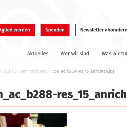
tglied werden
Spenden
Newsletter abonnier
Aktuelles
Wer wir sind
Was wir tu
2007.06. Sommerträume
con_ac_b288-res_15_anrichten.jpg
n_ac_b288-res_15_anrich