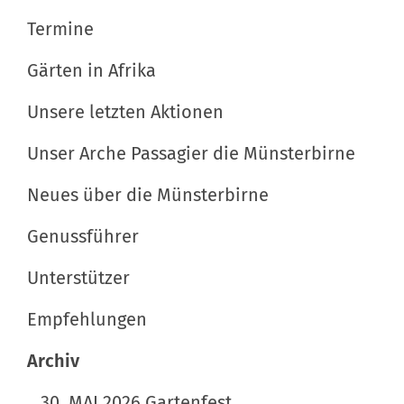
v
i
t
Termine
l
s
i
d
p
Gärten in Afrika
g
i
e
a
Unsere letzten Aktionen
n
z
t
v
i
Unser Arche Passagier die Münsterbirne
o
f
i
l
i
Neues über die Münsterbirne
o
l
s
n
e
c
Genussführer
r
h
Unterstützer
G
e
r
A
Empfehlungen
ö
k
ß
t
Archiv
e
i
30. MAI 2026 Gartenfest