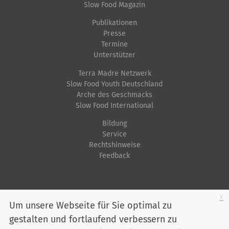
Slow Food Magazin
Publikationen
Presse
Termine
Unterstützer
Terra Madre Netzwerk
Slow Food Youth Deutschland
Arche des Geschmacks
Slow Food International
Bildung
Service
Rechtshinweise
Feedback
Startseite
Impressum
Datenschutz
Kontakt
Jobs
Sitemap
x
Um unsere Webseite für Sie optimal zu
gestalten und fortlaufend verbessern zu
Youtube
Facebook
Instagram
LinkedIn
Bluesky