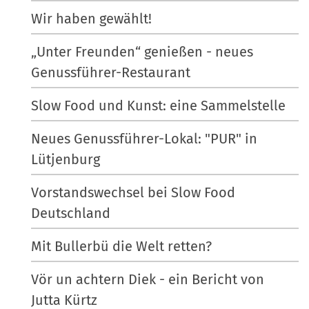
a
n
z
Wir haben gewählt!
t
v
i
„Unter Freunden“ genießen - neues
o
f
i
Genussführer-Restaurant
l
i
o
l
s
Slow Food und Kunst: eine Sammelstelle
n
e
c
r
h
Neues Genussführer-Lokal: "PUR" in
G
e
Lütjenburg
r
A
ö
k
Vorstandswechsel bei Slow Food
ß
t
Deutschland
e
i
…
o
Mit Bullerbü die Welt retten?
n
e
Vör un achtern Diek - ein Bericht von
n
Jutta Kürtz