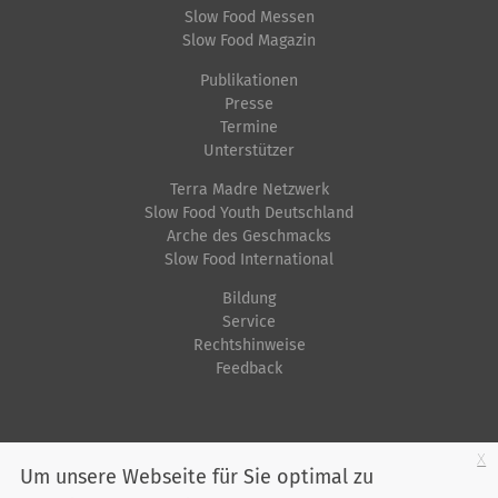
Slow Food Messen
Slow Food Magazin
Publikationen
Presse
Termine
Unterstützer
Terra Madre Netzwerk
Slow Food Youth Deutschland
Arche des Geschmacks
Slow Food International
Bildung
Service
Rechtshinweise
Feedback
Startseite
Impressum
Datenschutz
Kontakt
Jobs
Sitemap
x
Um unsere Webseite für Sie optimal zu